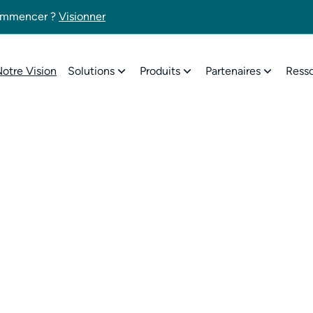
 commencer ?
Visionner
otre Vision
Solutions
Produits
Partenaires
Ress
tre