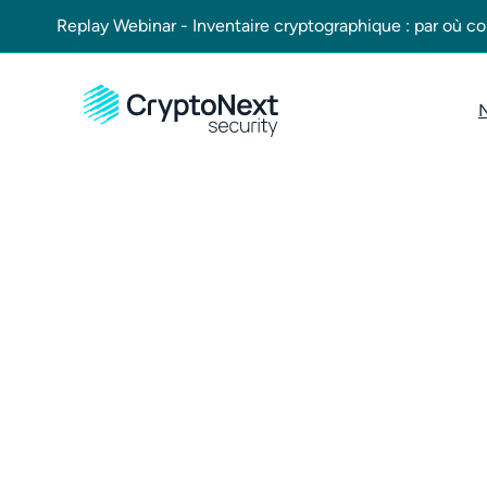
Replay Webinar - Inventaire cryptographique : par où
N
Abonnez-vous à no
newsletter