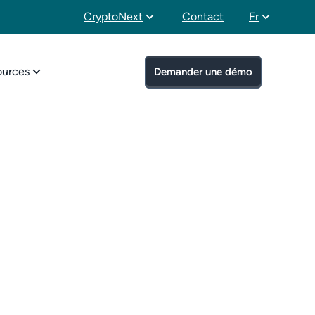
CryptoNext
Contact
Fr
ources
Demander une démo